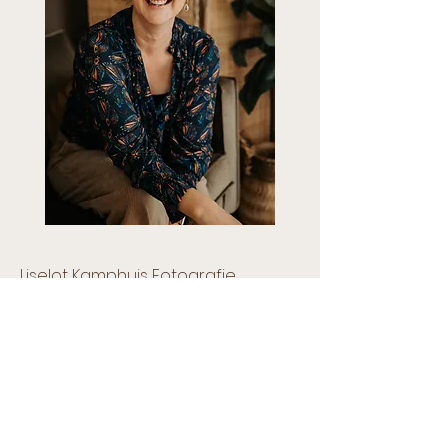
Liselot Kamphuis Fotografie
kvk
84350970
btw-ID NL0029812114B26
Huisadres
De roerdomp 49, 7609WB Almelo
Studioadres