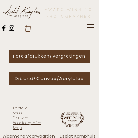
AWARD WINNING
PHOTOGRAPHER
Fotoafdrukken/Vergrotingen
Dibond/Canvas/Acrylglas
Portfolio
Shoots
Trouwen
Voor fotografen
Shop
Algemene voorwaarden - Liselot Kamphuis