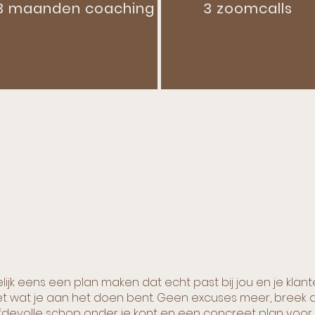
3 maanden coaching
3 zoomcalls
k eens een plan maken dat echt past bij jou en je klant
t wat je aan het doen bent. Geen excuses meer, breek d
fdevolle schop onder je kont en een concreet plan voor j