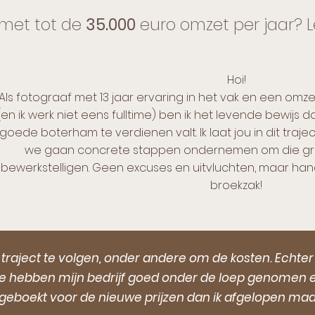
f met tot de
35.000
euro omzet per jaar? L
Hoi!
Als fotograaf met 13 jaar ervaring in het vak en een omz
(en ik werk niet eens fulltime) ben ik het levende bewijs 
goede boterham te verdienen valt. Ik laat jou in dit trajec
we gaan concrete stappen ondernemen om die groe
bewerkstelligen. Geen excuses en
uitvluchten, maar hand
broekzak!
aject te volgen, onder andere om de kosten. Echter hee
! We hebben mijn bedrijf goed onder de loep genomen 
r geboekt voor de nieuwe prijzen dan ik afgelopen m