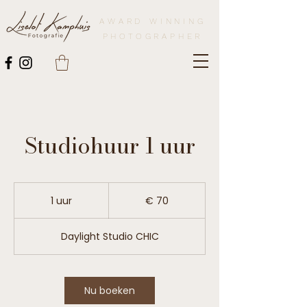
AWARD WINNING
PHOTOGRAPHER
Studiohuur 1 uur
70
euro
1 uur
1
€ 70
u
u
Daylight Studio CHIC
Nu boeken