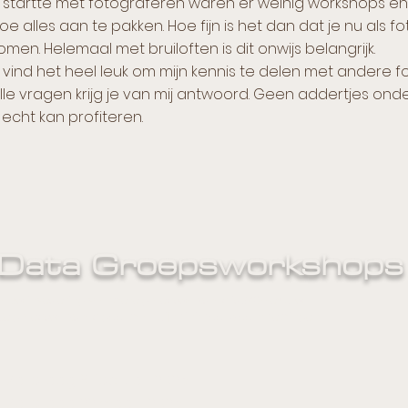
k startte met fotograferen waren er weinig workshops en
oe alles aan te pakken. Hoe fijn is het dan dat je nu als
omen. Helemaal met bruiloften is dit onwijs belangrijk.
k vind het heel leuk om mijn kennis te delen met andere
lle vragen krijg je van mij antwoord. Geen addertjes on
ij echt kan profiteren.
Data Groepsworkshops
Jouw investering voor deze groepsworkshop is 349,- ex btw
De groepsworkshop gaat door bij minimaal 5 aanmeldingen.
- Zaterdag 8 februari 2025
- Zaterdag 22 maart 2025