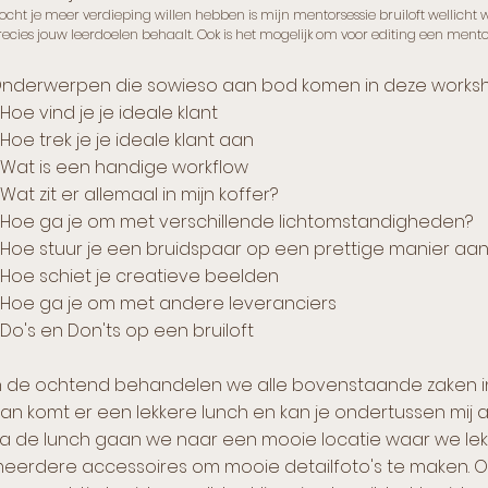
ocht je meer verdieping willen hebben is mijn mentorsessie bruiloft wellicht 
recies jouw leerdoelen behaalt. Ook is het mogelijk om voor editing een mento
nderwerpen die sowieso aan bod komen in deze worksh
 Hoe vind je je ideale klant
 Hoe trek je je ideale klant aan
 Wat is een handige workflow
 Wat zit er allemaal in mijn koffer?
 Hoe ga je om met verschillende lichtomstandigheden?
 Hoe stuur je een bruidspaar op een prettige manier aan
 Hoe schiet je creatieve beelden
 Hoe ga je om met andere leveranciers
 Do's en Don'ts op een bruiloft
n de ochtend behandelen we alle bovenstaande zaken in 
an komt er een lekkere lunch en kan je ondertussen mij al
a de lunch gaan we naar een mooie locatie waar we lekk
eerdere accessoires om mooie detailfoto's te maken. Oo