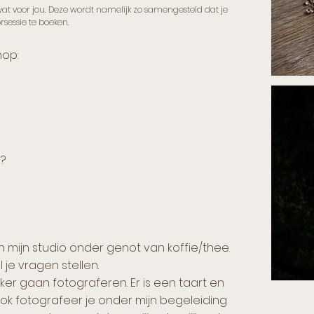
wat voor jou. Deze wordt namelijk zo samengesteld dat je
rsessie te boeken.
op:
?
mijn studio onder genot van koffie/thee.
 je vragen stellen.
er gaan fotograferen. Er is een taart en
k fotografeer je onder mijn begeleiding