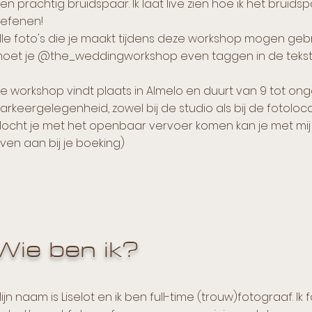
en prachtig bruidspaar. Ik laat live zien hoe ik het bruids
efenen!
lle foto's die je maakt tijdens deze workshop mogen gebr
oet je @the_weddingworkshop even taggen in de tekst 
e workshop vindt plaats in Almelo en duurt van 9 tot onge
arkeergelegenheid, zowel bij de studio als bij de fotoloca
ocht je met het openbaar vervoer komen kan je met mij 
ven aan bij je boeking)
Wie ben ik?
ijn naam is Liselot en ik ben full-time (trouw)fotograaf. Ik