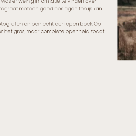
 was er weinig informatie te vinden over
 fotograaf meteen goed beslagen ten ijs kan
 fotografen en ben echt een open boek. Op
der het gras, maar complete openheid zodat